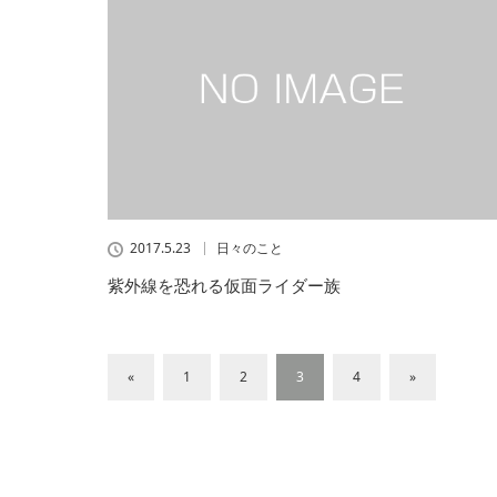
2017.5.23
日々のこと
紫外線を恐れる仮面ライダー族
«
1
2
3
4
»