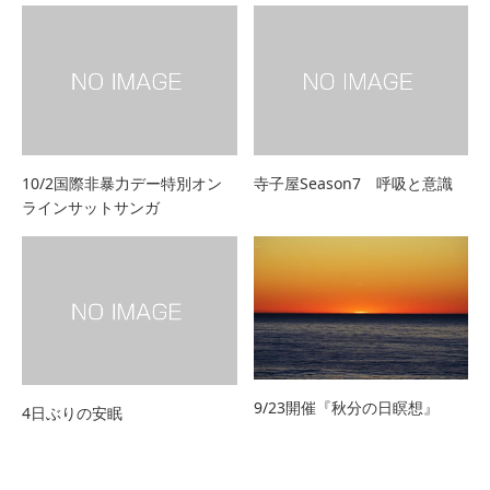
10/2国際非暴力デー特別オン
寺子屋Season7 呼吸と意識
ラインサットサンガ
9/23開催『秋分の日瞑想』
4日ぶりの安眠