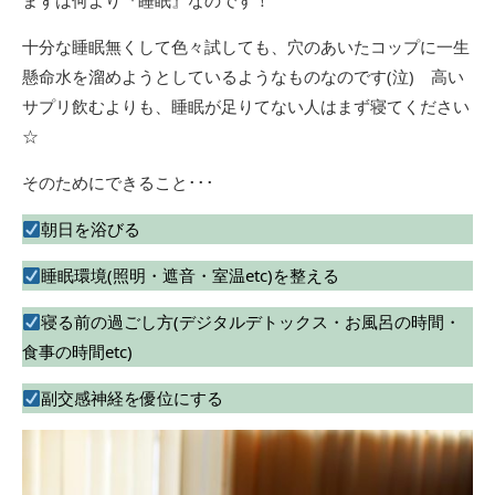
まずは何より『睡眠』なのです！
十分な睡眠無くして色々試しても、穴のあいたコップに一生
懸命水を溜めようとしているようなものなのです(泣) 高い
サプリ飲むよりも、睡眠が足りてない人はまず寝てください
☆
そのためにできること･･･
朝日を浴びる
睡眠環境(照明・遮音・室温etc)を整える
寝る前の過ごし方(デジタルデトックス・お風呂の時間・
食事の時間etc)
副交感神経を優位にする